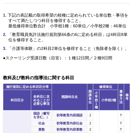
下記の表記載の取得希望の校種に定められている単位数・事項を
すべて満たしつつ科目を修得すること。
最低修得単位数合計 小学校1種：60単位／小学校2種：46単位
「教育職員免許法施行規則第66条の6に定める科目」は4科目8単
位を修得すること。
「介護等体験」の2科目2単位を修得すること（免除者を除く）。
●スクーリング受講日数（目安）：１種12日間／２種9日間
教科及び教科の指導法に関する科目
施⾏規則に定める科目区分等
修得単位
開
履
小
講
修
備
各科目に含
学
開講科目名
単
方
考
科目区分
めることが
校
小学校2種
位
法
必要な事項
1
種
国語（書写
初等教育内容国語
2
T
を含む。）
社会
初等教育内容社会
2
T
算数
初等教育内容算数
2
T