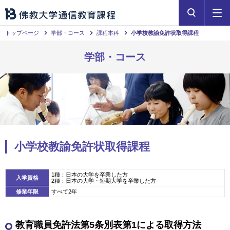
トップページ
学部・コース
課程本科
小学校教諭免許状取得課程
学部・コース
小学校教諭免許状取得課程
1種：日本の大学を卒業した方
入学資格
2種：日本の大学・短期大学を卒業した方
修業年限
すべて2年
教育職員免許法第5条別表第1による取得方法