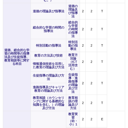
む。）
道徳の
理論及
道徳の理論及び指導法
2
2
T
び指導
法
総合的
な学習
総合的な学習の時間の
の時間
2
2
T
指導法
の指導
法
特別活
特別活動の指導法
動の指
2
2
T
導法
道徳、総合的な学
習の時間等の指導
教育方
教育の方法及び技術
法及び生徒指導、
法論
教育相談等に関す
（ICT
2
2
T
る科目
情報通信技術を活用し
活用含
た教育の理論及び方法
む）
生徒指
生徒指導の理論及び方
導・進
法
路指導
2
2
T
の理論
進路指導及びキャリア
及び方
教育の理論及び方法
法
教育相談（カウンセリ
教育相
ングに関する基礎的な
談の理
2
2
T
知識を含む。）の理論
論及び
及び方法
方法
教育実
習
2
2
E
（幼・
小）1