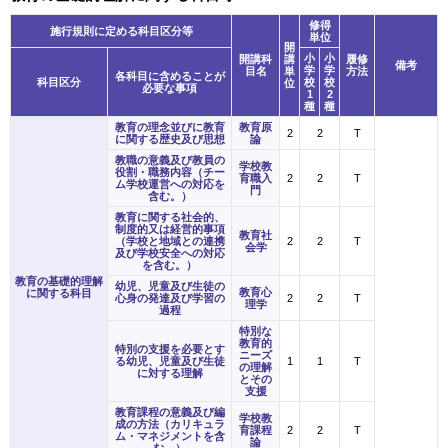
修得
施⾏規則に定める科目区分等
単位
開
小
小
開講科
講
履修
備考
学
学
目名
単
方法
各科目に含めることが
科目区分
校
校
位
必要な事項
1
2
種
種
教育の理念並びに教育
教育原
2
2
T
に関する歴史及び思想
論
教職の意義及び教員の
学校教
役割・職務内容（チー
育職入
2
2
T
ム学校運営への対応を
門
含む。）
教育に関する社会的、
制度的又は経営的事項
教育社
（学校と地域との連携
2
2
T
会学
及び学校安全への対応
を含む。）
教育の基礎的理解
幼児、児童及び生徒の
教育心
に関する科目
心身の発達及び学習の
2
2
T
理学
過程
特別な
教育的
特別の支援を必要とす
ニーズ
る幼児、児童及び生徒
1
1
T
の理解
に対する理解
とその
支援
教育課程の意義及び編
学校教
成の方法（カリキュラ
育課程
2
2
T
ム・マネジメントを含
論