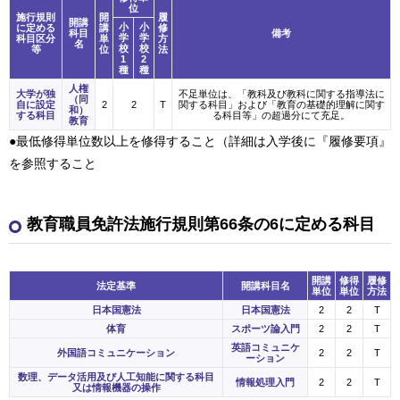
位
施⾏規則
開
履
開講
小
小
に定める
講
修
科目
備考
学
学
科目区分
単
方
名
校
校
等
位
法
1
2
種
種
人権
大学が独
不足単位は、「教科及び教科に関する指導法に
（同
自に設定
2
2
T
関する科目」および「教育の基礎的理解に関す
和）
する科目
る科目等」の超過分にて充足。
教育
●最低修得単位数以上を修得すること（詳細は入学後に『履修要項』
を参照すること
教育職員免許法施行規則第66条の6に定める科目
開講
修得
履修
法定基準
開講科目名
単位
単位
方法
日本国憲法
日本国憲法
2
2
T
体育
スポーツ論入門
2
2
T
英語コミュニケ
外国語コミュニケーション
2
2
T
ーション
数理、データ活用及び人工知能に関する科目
情報処理入門
2
2
T
又は情報機器の操作