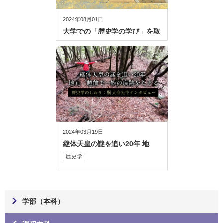
2024年08月01日
大学での「歴史学の学び」を取
り入れた「学び直し」の魅力を
解説
2024年03月19日
継体天皇の謎を追い20年 地
元・越前で一族の痕跡をたどる
歴史学
【歴史学のしおり：堀 大介先
生インタビュー】
学部（本科）