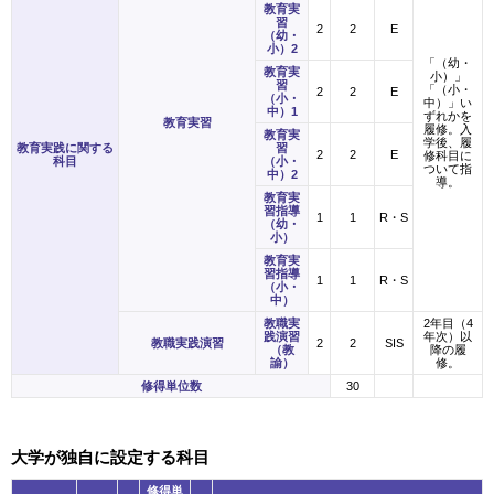
教育実
習
2
2
E
（幼・
小）2
「（幼・
教育実
小）」
習
「（小・
2
2
E
（小・
中）」い
中）1
ずれかを
教育実習
履修。入
教育実
学後、履
教育実践に関する
習
2
2
E
修科目に
科目
（小・
ついて指
中）2
導。
教育実
習指導
1
1
R・S
（幼・
小）
教育実
習指導
1
1
R・S
（小・
中）
教職実
2年目（4
践演習
年次）以
教職実践演習
2
2
SIS
（教
降の履
諭）
修。
修得単位数
30
大学が独自に設定する科目
修得単