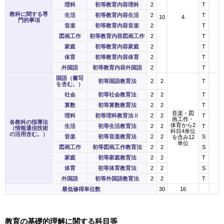
理科
初等教育内容理科
2
T
教科に関する専
生活
初等教育内容生活
2
T
10
4
門的事項
音楽
初等教育内容音楽
2
T
図画工作
初等教育内容図画工作
2
T
家庭
初等教育内容家庭
2
T
体育
初等教育内容体育
2
T
外国語
初等教育内容外国語
2
T
国語（書写
初等国語教育法
2
2
T
を含む。）
社会
初等社会教育法
2
2
T
算数
初等算数教育法
2
2
T
音楽・図
理科
初等理科教育法Ⅱ
2
2
T
画工作・
各教科の指導法
体育から2
生活
初等生活教育法
2
2
T
（情報通信技術
科目4単位
の活用含む。）
音楽
初等音楽教育法
2
2
S
を含み12
単位
図画工作
初等図画工作教育法
2
2
S
家庭
初等家庭教育法
2
2
T
体育
初等体育教育法
2
2
S
外国語
初等外国語教育法
2
2
T
最低修得単位数
30
16
教育の基礎的理解に関する科目等