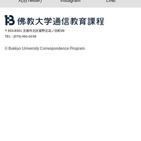
X(旧Twitter)
Instagram
LINE
〒603-8301 京都市北区紫野北花ノ坊町96
TEL : (075) 491-0239
© Bukkyo University Correspondence Program.