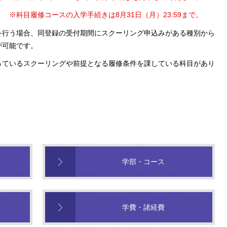
※科目履修コースの入学手続きは8月31日（月）23:59まで。
を行う場合、同登録の受付期間にスクーリング申込みがある種別から
が可能です。
っているスクーリングや前提となる履修条件を課している科目があり
学部・コース
学費・諸経費