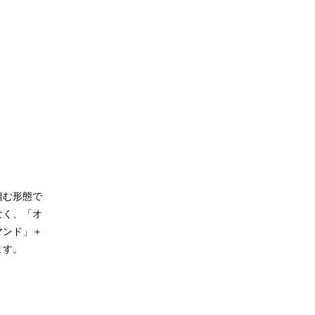
組む形態で
なく、「オ
マンド」＋
ます。