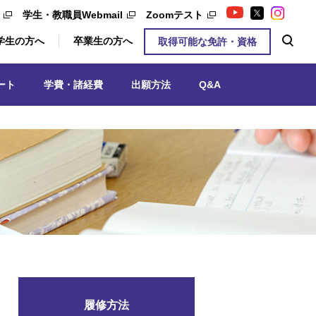
学生・教職員Webmail
Zoomテスト
学生の方へ
卒業生の方へ
取得可能な免許・資格
ート
学費・諸経費
出願方法
Q&A
履修方法