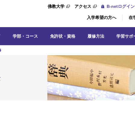
佛教大学
アクセス
B-netログイン
入学希望の方へ
在
て
学部・コース
免許状・資格
履修方法
学習サポ
修
法