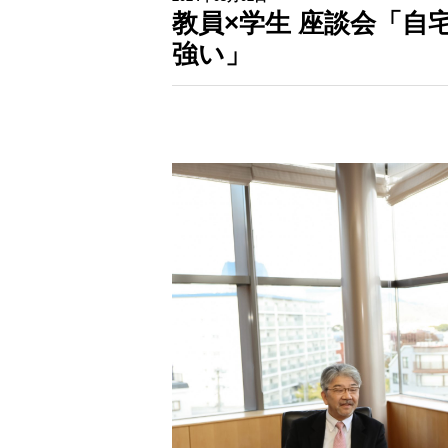
教員×学生 座談会「
強い」