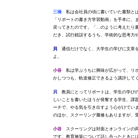
三橋
私は会社員の頃に書いていた書類とは
「リポートの書き方学習動画」を手本に、
戻ってきたのです。「…のように考えたり
だき、試行錯誤するうち、学術的な思考力
貝
通信だけでなく、大学生の学びに文章を
よ。
小谷
私は学ぶうちに興味が広がって、リポ
かしつつも、軌道修正できるよう講評して
貝
教員にとってリポートは、学生の学びの
しいことを書いたほうが発奮する学生、課
ーチで、やる気を引き出すよう心がけてい
のほか、スクーリング履修もありますが、
小谷
スクーリングは対面とオンラインの両
です。教育施策について話し合ったときに