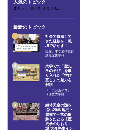
人気のトピック
まだデータがありません。
最新のトピック
社会で蓄積して
きた経験を、教
壇で活かす！
現在、本学通信教育
課程歴史学科…
大学での「歴史
学の学び」を取
り入れた「学び
直し」の魅力を
解説
『十二月あそひ』
（佛教大学附…
継体天皇の謎を
追い20年 地元・
越前で一族の痕
跡をたどる【歴
史学のしおり：
堀 大介先生イン