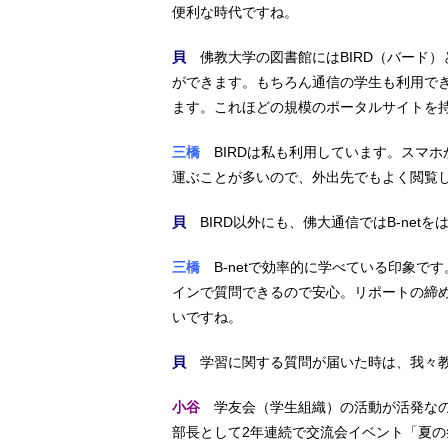
便利な時代ですね。
貝
佛教大学の図書館にはBIRD（バード
ができます。もちろん通信の学生も利用で
ます。これほどの規模のポータルサイトを
三橋
BIRDは私も利用しています。スマ
運ぶことが多いので、外出先でもよく閲覧
貝
BIRD以外にも、佛大通信ではB-net
三橋
B-netで効率的に学べている印象で
インで質問できるので安心。リポートの締
いですね。
貝
学習に関する質問が届いた時は、我々教
小谷
学友会（学生組織）の活動が活発なの
部長として2年連続で交流会イベント「夏