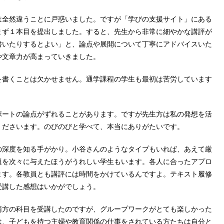
全然違うことに戸惑いました。ですが「学びの支援サイト」にある
まず１本目を提出しました。すると、先生から非常に細やかな講評が
書いたりするとよい」と、論点や展開について丁寧にアドバイスいた
や文章力が高まっていきました。
書くことは欠かせません。通学課程の学生も最初は苦労しています
ートの論点がずれることがあります。ですが先生方は私の発想を活
くださいます。のびのびと学べて、本当にありがたいです。
深度を知る手がかり。小谷さんのようなタイプもいれば、あえて厳
題を次々に与えたほうがうれしい学生もいます。各人に合ったアプロ
ます。各教員とも講評には時間をかけているんですよ。テキスト履修
受講した感想はいかがでしょう。
方の科目を受講したのですが、グループワークがとても楽しかった
は、子どもを持つ主婦や教育関係の仕事をされている方たちは自分と