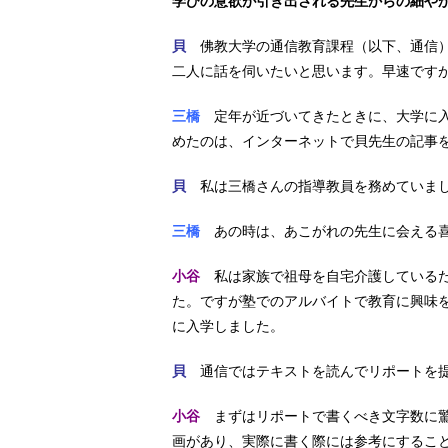
学びの意欲が引き出される先生からの細や
貝
佛教大学の通信教育課程（以下、通信）
二人に話を伺いたいと思います。早速です
三橋
定年が近づいてきたときに、大学に入
めたのは、インターネットで貝先生の記事
貝
私は三橋さんの指導教員を務めていまし
三橋
あの時は、あこがれの先生に会える喜
小谷
私は家族で祖母を自宅介護しているた
た。ですが塾でのアルバイトで教育に興味
に入学しました。
貝
通信ではテキストを読んでリポートを提
小谷
まずはリポートで書くべき文字数に驚
画があり、実際に書く際には参考にするこ