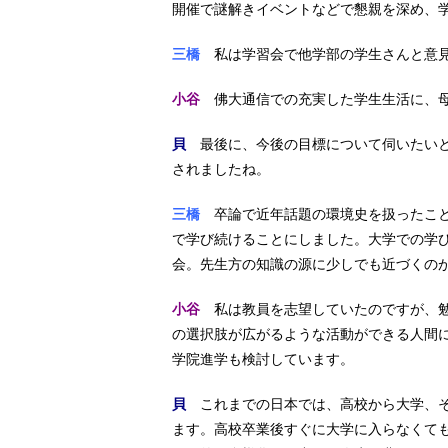
開催で謎解きイベントなどで懇親を深め、
三橋
私は学習会で他学部の学生さんと意見
小谷
佛大通信での充実した学生生活に、母
貝
最後に、今後の目標について伺いたいと
されましたね。
三橋
卒論で近年話題の環境史を扱ったこと
で学び続けることにしました。大学での学
会。先生方の知識の源に少しでも近づくの
小谷
私は教員を志望していたのですが、勉
の選択肢が広がるような活動ができる人間
学院進学も検討しています。
貝
これまでの日本では、高校から大学、そ
ます。高校卒業後すぐに大学に入らなくて