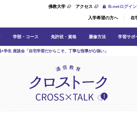
佛教大学
アクセス
B-netログイン
入学希望の方へ
在
て
学部・コース
免許状・資格
履修方法
学習サポ
員×学生 座談会「自宅学習だからこそ、丁寧な指導が心強い」