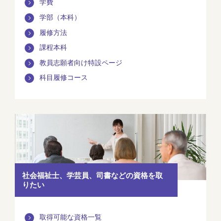
学費
学部（本科）
履修方法
課程本科
教員志願者向け特設ページ
科目履修コース
社会福祉士、学芸員、司書などの資格を取
りたい
取得可能な資格一覧