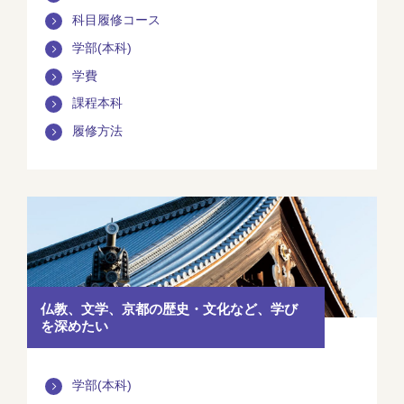
科目履修コース
学部(本科)
学費
課程本科
履修方法
仏教、文学、京都の歴史・文化など、学び
を深めたい
学部(本科)