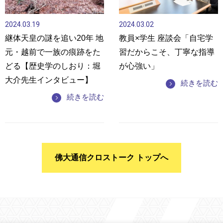
2024.03.19
2024.03.02
継体天皇の謎を追い20年 地
教員×学生 座談会「自宅学
元・越前で一族の痕跡をた
習だからこそ、丁寧な指導
どる【歴史学のしおり：堀
が心強い」
大介先生インタビュー】
続きを読む
続きを読む
佛大通信クロストーク トップへ