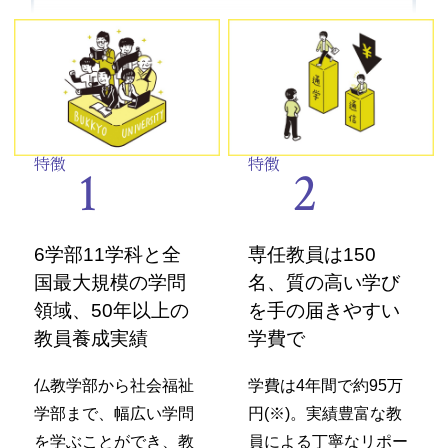
特徴
特徴
1
2
6学部11学科と全
専任教員は150
国最大規模の学問
名、質の高い学び
領域、50年以上の
を手の届きやすい
教員養成実績
学費で
仏教学部から社会福祉
学費は4年間で約95万
学部まで、幅広い学問
円(※)。実績豊富な教
を学ぶことができ、教
員による丁寧なリポー