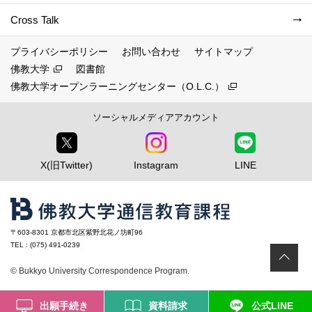
Cross Talk
プライバシーポリシー
お問い合わせ
サイトマップ
佛教大学
図書館
佛教大学オープンラーニングセンター（O.L.C.）
ソーシャルメディアアカウント
X(旧Twitter)
Instagram
LINE
〒603-8301 京都市北区紫野北花ノ坊町96
TEL : (075) 491-0239
ペ
© Bukkyo University Correspondence Program.
出願手続き
資料請求
公式LINE