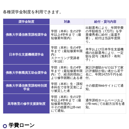
各種奨学金制度を利用できます。
奨学金制度
対象
給付・貸与内容
出願選考により、年間学費
学部（本科）生の2学
の半額相当（7万円）を学
佛教大学通信教育課程奨学金
年以上4学年まで（最
業優秀者に給付（返還不
短修業年限内）
要）。給付は当該年度限
り。
学部（本科）生の4学
本学および日本学生支援機
年まで（最短修業年限
構の出願選考により、一定
日本学生支援機構奨学金
内）
額を貸与（無利子・有利
スクーリング受講者
子）。
〔年1回〕
学部（本科）生の4学
家計評価額がゼロ以下で家
年まで（最短修業年限
計評価額が低い者から若干
佛教大学教職員互助会奨学金
内）で、経済的理由に
名に、年間14万5千円を給
より修学困難にある者
付。
学部（本科）生・課程
佛教大学通信教育課程特別奨
その都度Webサイトにて通
本科生で非常災害によ
学金
知。
り被災した者
学部（本科）生の1学
年以上4学年まで（最
通学課程ホームページおよ
高等教育の修学支援新制度
短修業年限内）
びB-netにて出願方法等を通
※その他要件はB-net
知。
にて通知。
学費ローン