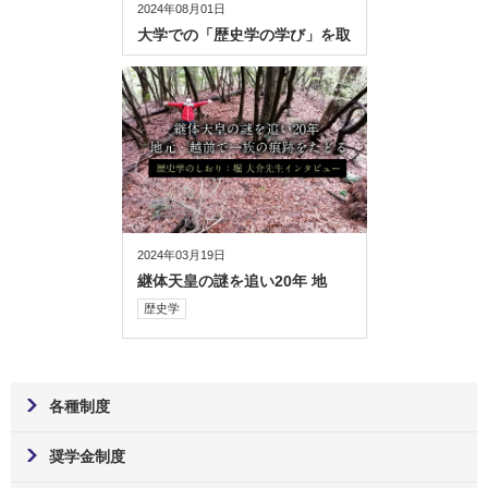
2024年08月01日
大学での「歴史学の学び」を取
り入れた「学び直し」の魅力を
解説
2024年03月19日
継体天皇の謎を追い20年 地
元・越前で一族の痕跡をたどる
歴史学
【歴史学のしおり：堀 大介先
生インタビュー】
各種制度
奨学金制度