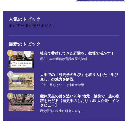
人気のトピック
まだデータがありません。
最新のトピック
社会で蓄積してきた経験を、教壇で活かす！
現在、本学通信教育課程歴史学科…
大学での「歴史学の学び」を取り入れた「学び
直し」の魅力を解説
『十二月あそひ』（佛教大学附…
継体天皇の謎を追い20年 地元・越前で一族の痕
跡をたどる【歴史学のしおり：堀 大介先生イン
タビュー】
歴史学部の先生に研究内容を…