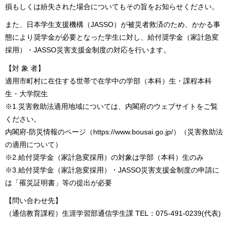
損もしくは紛失された場合についてもその旨をお知らせください。
また、日本学生支援機構（JASSO）が被災者救済のため、かかる事
態により奨学金が必要となった学生に対し、給付奨学金（家計急変
採用）・JASSO災害支援金制度の対応を行います。
【対 象 者】
適用市町村に在住する世帯で在学中の学部（本科）生・課程本科
生・大学院生
※1.災害救助法適用地域については、内閣府のウェブサイトをご覧
ください。
内閣府-防災情報のページ（https://www.bousai.go.jp/）（災害救助法
の適用について）
※2.給付奨学金（家計急変採用）の対象は学部（本科）生のみ
※3.給付奨学金（家計急変採用）・JASSO災害支援金制度の申請に
は「罹災証明書」等の提出が必要
【問い合わせ先】
（通信教育課程）生涯学習部通信学生課 TEL：075-491-0239(代表)