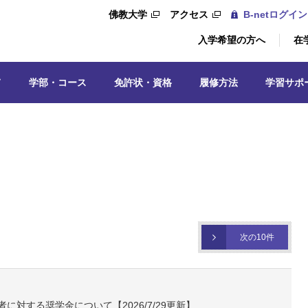
佛教大学
アクセス
B-netログイン
入学希望の方へ
在
て
学部・コース
免許状・資格
履修方法
学習サポ
次の10件
対する奨学金について【2026/7/29更新】