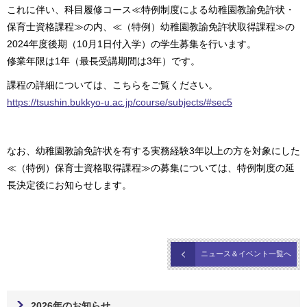
これに伴い、科目履修コース≪特例制度による幼稚園教諭免許状・
保育士資格課程≫の内、≪（特例）幼稚園教諭免許状取得課程≫の
2024年度後期（10月1日付入学）の学生募集を行います。
修業年限は1年（最長受講期間は3年）です。
課程の詳細については、こちらをご覧ください。
https://tsushin.bukkyo-u.ac.jp/course/subjects/#sec5
なお、幼稚園教諭免許状を有する実務経験3年以上の方を対象にした
≪（特例）保育士資格取得課程≫の募集については、特例制度の延
長決定後にお知らせします。
ニュース＆イベント一覧へ
2026年のお知らせ