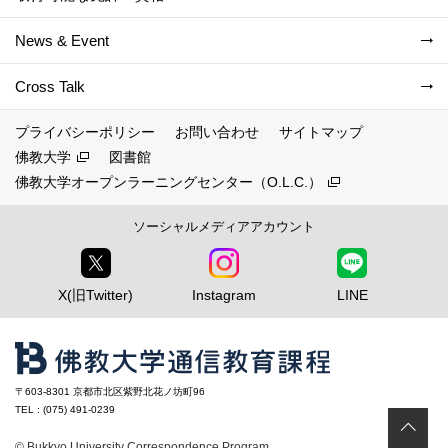
News & Event
Cross Talk
プライバシーポリシー
お問い合わせ
サイトマップ
佛教大学
図書館
佛教大学オープンラーニングセンター（O.L.C.）
ソーシャルメディアアカウント
X(旧Twitter)
Instagram
LINE
〒603-8301 京都市北区紫野北花ノ坊町96
TEL : (075) 491-0239
ペ
© Bukkyo University Correspondence Program.