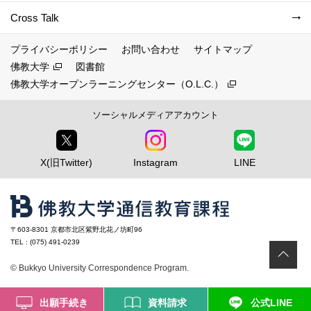
Cross Talk
プライバシーポリシー
お問い合わせ
サイトマップ
佛教大学
図書館
佛教大学オープンラーニングセンター（O.L.C.）
ソーシャルメディアアカウント
X(旧Twitter)
Instagram
LINE
〒603-8301 京都市北区紫野北花ノ坊町96
TEL : (075) 491-0239
ペ
© Bukkyo University Correspondence Program.
出願手続き
資料請求
公式LINE