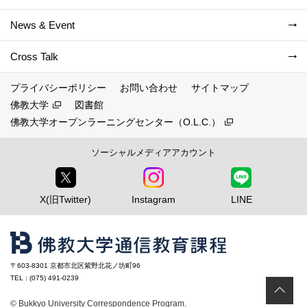
News & Event
Cross Talk
プライバシーポリシー
お問い合わせ
サイトマップ
佛教大学
図書館
佛教大学オープンラーニングセンター（O.L.C.）
ソーシャルメディアアカウント
X(旧Twitter)
Instagram
LINE
〒603-8301 京都市北区紫野北花ノ坊町96
TEL : (075) 491-0239
ペ
© Bukkyo University Correspondence Program.